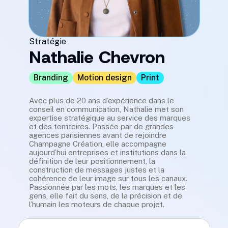
Stratégie
Nathalie Chevron
Branding
Motion design
Print
Avec plus de 20 ans d’expérience dans le
conseil en communication, Nathalie met son
expertise stratégique au service des marques
et des territoires. Passée par de grandes
agences parisiennes avant de rejoindre
Champagne Création, elle accompagne
aujourd’hui entreprises et institutions dans la
définition de leur positionnement, la
Une citation ou mantra qui t’inspire dans ton
construction de messages justes et la
travail ?
cohérence de leur image sur tous les canaux.
Tout le monde voit ce que vous semblez être, peu de
Passionnée par les mots, les marques et les
gens voient ce que vous êtes réellement.
gens, elle fait du sens, de la précision et de
l’humain les moteurs de chaque projet.