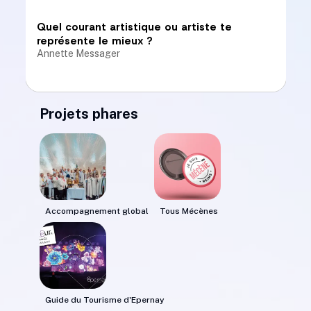
Quel courant artistique ou artiste te
représente le mieux ?
Annette Messager
Projets phares
Ton animal, plante ou objet qui te
représente le mieux ?
La girafe
Accompagnement global
Tous Mécènes
Ton fun fact
J'ai la plus grande collection de crayons à papier du
monde
Guide du Tourisme d'Epernay