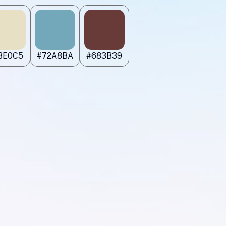
8E0C5
#72A8BA
#683B39