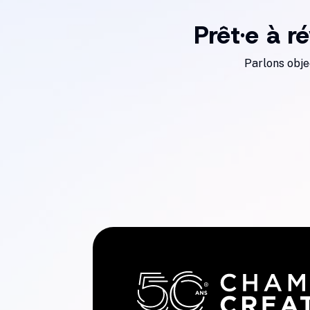
Prêt·e à r
Parlons obje