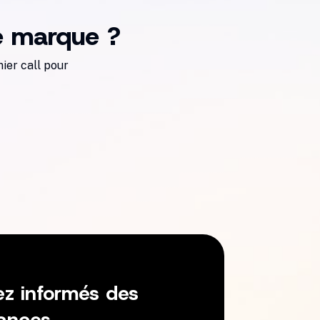
re marque ?
ier call pour
ez informés des
ances