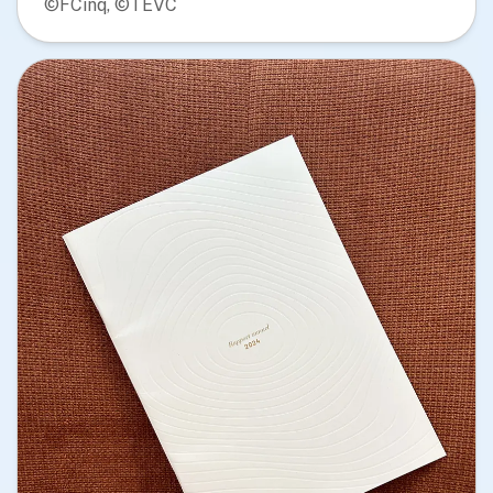
©FCinq, ©TEVC