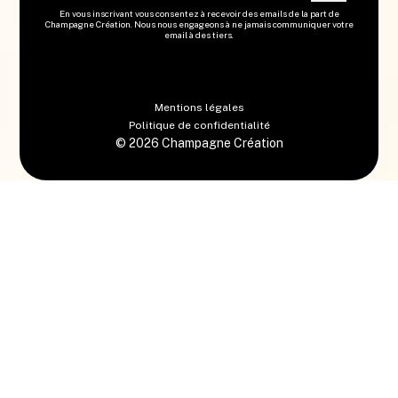
En vous inscrivant vous consentez à recevoir des emails de la part de
Champagne Création. Nous nous engageons à ne jamais communiquer votre
email à des tiers.
Mentions légales
Politique de confidentialité
©
2026
Champagne Création