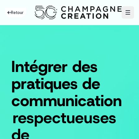
Retour
Intégrer des
Int
pra
pratiques de
com
res
communication
de
l’e
respectueuses
en f
con
de
rais