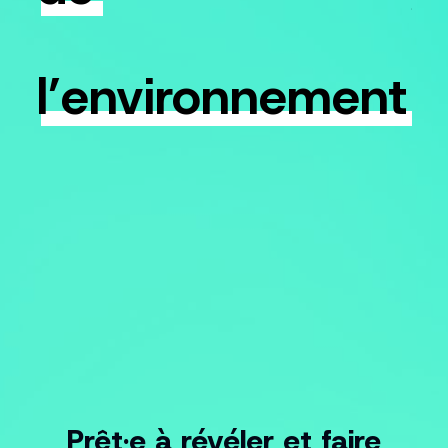
sob
num
réd
l’environnement
l’e
car
l’e
nos 
Prêt·e à révéler et faire