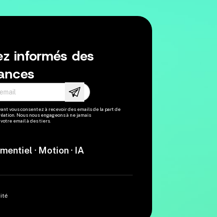
ez informés des
ances
email
vant vous consentez à recevoir des emails de la part de
ation. Nous nous engageons à ne jamais
otre email à des tiers.
mentiel · Motion · IA
ité