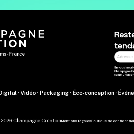
Rest
tend
Adresse 
ims - France
En vous inscri
Champagne Cré
communiquer v
Digital · Vidéo · Packaging · Éco-conception · Événe
©
2026
Champagne Création
Mentions légales
Politique de confidential