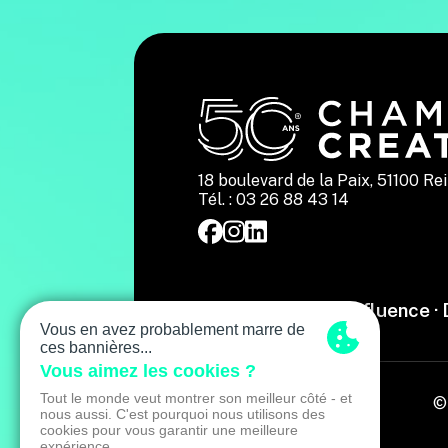
18 boulevard de la Paix, 51100 Re
Tél. : 03 26 88 43 14
Branding · Social & Influence · 
générative