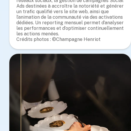
réseaux sociaux, la gestion de campagnes Social
Ads destinées à accroître la notoriété et générer
un trafic qualifié vers le site web, ainsi que
l’animation de la communauté via des activations
dédiées. Un reporting mensuel permet d’analyser
les performances et d’optimiser continuellement
les actions menées.
Crédits photos : ©Champagne Henriot